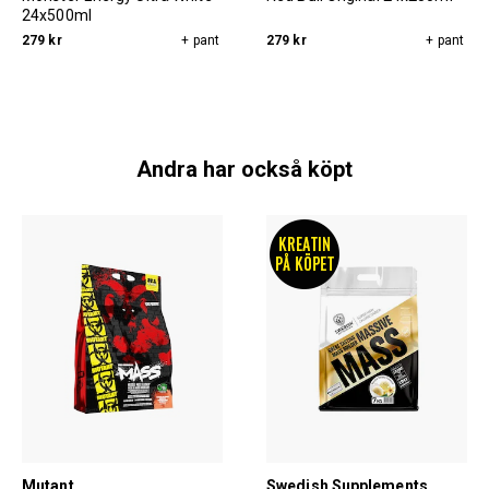
24x500ml
279 kr
+ pant
279 kr
+ pant
Andra har också köpt
Mutant
Swedish Supplements