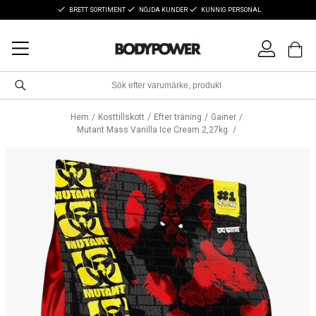
BRETT SORTIMENT
NÖJDA KUNDER
KUNNIG PERSONAL
Hem
Kosttillskott
Efter träning
Gainer
Mutant Mass Vanilla Ice Cream 2,27kg