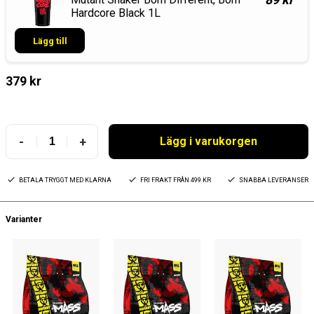
Hardcore Black 1L
Lägg till
379 kr
-
+
Lägg i varukorgen
BETALA TRYGGT MED KLARNA
FRI FRAKT FRÅN 499 KR
SNABBA LEVERANSER
Varianter