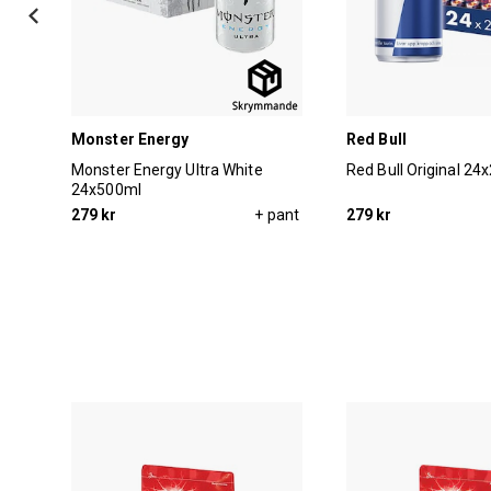
Monster Energy
Red Bull
Monster Energy Ultra White
Red Bull Original 24
24x500ml
279 kr
+ pant
279 kr
pant