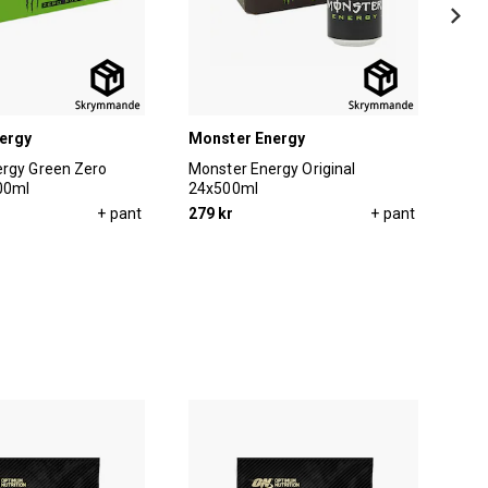
ergy
Monster Energy
Lat
rgy Green Zero
Monster Energy Original
Lat
00ml
24x500ml
24x
+ pant
279 kr
+ pant
299