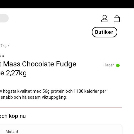
Butiker
27kg
ss
 Mass Chocolate Fudge
I lager
e 2,27kg
v högsta kvalitet med 56g protein och 1100 kalorier per
ör snabb och hälsosam viktuppgång.
och köp nu
Mutant