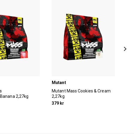
Mutant
Mut
s
Mutant Mass Cookies & Cream
Mut
/Banana 2,27kg
2,27kg
6,8
379 kr
899