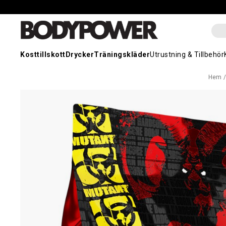
Kosttillskott
Drycker
Träningskläder
Utrustning & Tillbehör
Hem