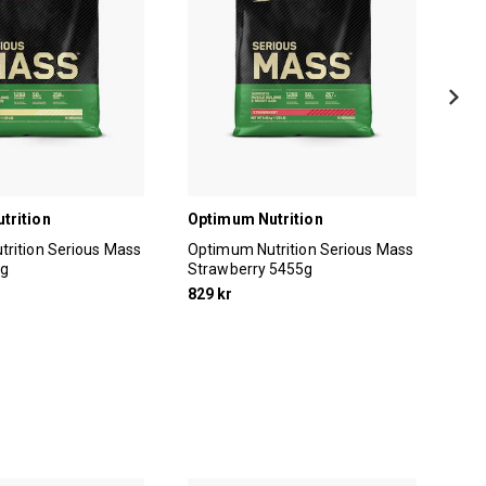
trition
Optimum Nutrition
MyP
rition Serious Mass
Optimum Nutrition Serious Mass
MyP
5g
Strawberry 5455g
Cho
829 kr
399