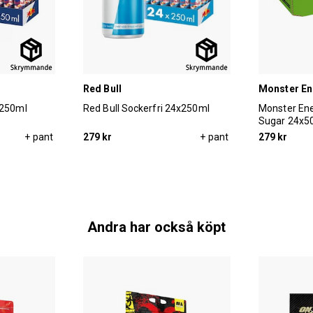
Red Bull
Monster En
x250ml
Red Bull Sockerfri 24x250ml
Monster Ene
Sugar 24x5
+ pant
279 kr
+ pant
279 kr
Andra har också köpt