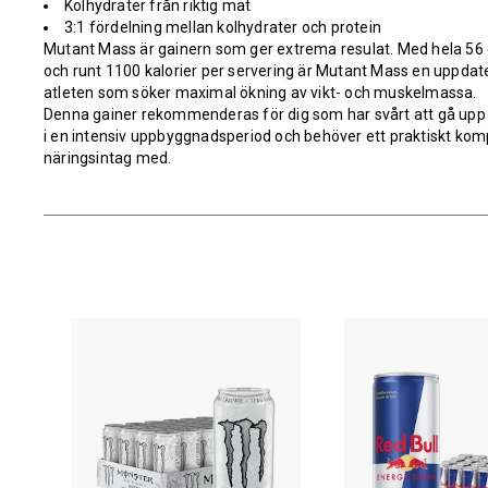
Kolhydrater från riktig mat
3:1 fördelning mellan kolhydrater och protein
Mutant Mass är gainern som ger extrema resulat. Med hela 56 g p
och runt 1100 kalorier per servering är Mutant Mass en uppdate
atleten som söker maximal ökning av vikt- och muskelmassa.
Denna gainer rekommenderas för dig som har svårt att gå upp i 
i en intensiv uppbyggnadsperiod och behöver ett praktiskt komp
näringsintag med.