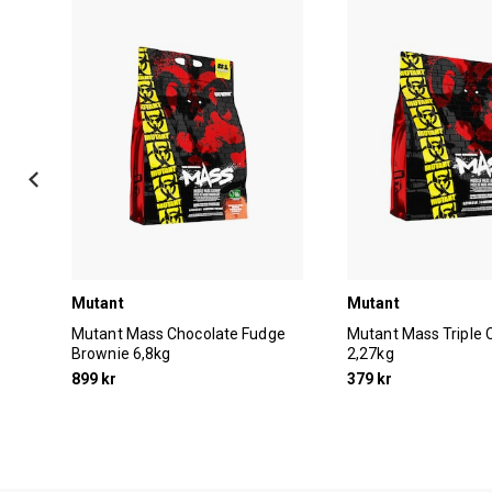
Mutant
Mutant
am
Mutant Mass Chocolate Fudge
Mutant Mass Triple 
Brownie 6,8kg
2,27kg
899 kr
379 kr