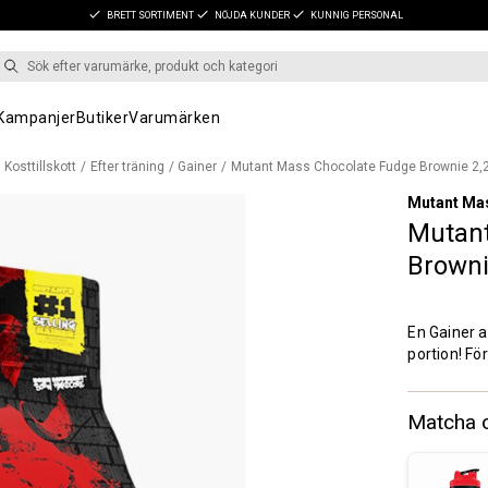
BRETT SORTIMENT
NÖJDA KUNDER
KUNNIG PERSONAL
Kampanjer
Butiker
Varumärken
Kosttillskott
Efter träning
Gainer
Mutant Mass Chocolate Fudge Brownie 2,
Mutant Ma
Mutant
Browni
En Gainer a
portion! F
Matcha 