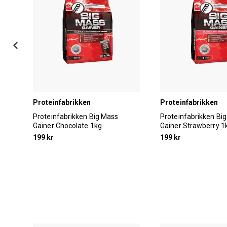
Proteinfabrikken
Proteinfabrikken
am
Proteinfabrikken Big Mass
Proteinfabrikken Bi
Gainer Chocolate 1kg
Gainer Strawberry 1
199 kr
199 kr