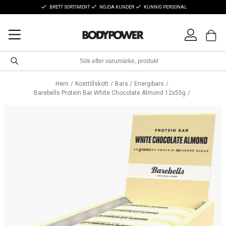
BRETT SORTIMENT
NÖJDA KUNDER
KUNNIG PERSONAL
Hem
Kosttillskott
Bars
Energibars
Barebells Protein Bar White Chocolate Almond 12x55g