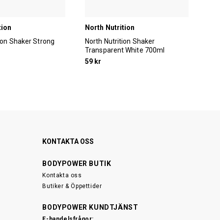
tion
North Nutrition
Nor
tion Shaker Strong
North Nutrition Shaker
Nor
Transparent White 700ml
70
59 kr
59 
KONTAKTA OSS
BODYPOWER BUTIK
Kontakta oss
Butiker & Öppettider
BODYPOWER KUNDTJÄNST
E-handelsfrågor: