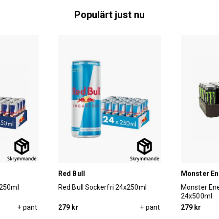
Populärt just nu
Red Bull
Monster En
x250ml
Red Bull Sockerfri 24x250ml
Monster Ene
24x500ml
+ pant
279 kr
+ pant
279 kr