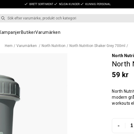
BRETT SORTIMENT
NÖJDA KUNDER
KUNNIG PERSONAL
Kampanjer
Butiker
Varumärken
Hem
Varumärken
North Nutrition
North Nutrition Shaker Grey 700ml
North Nutri
North 
59 kr
North Nutri
modern grå 
workouts e
-