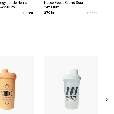
rgy Lando Norris
Nocco Focus Grand Sour
Noc
 24x500ml
24x330ml
24x
+ pant
379 kr
+ pant
379