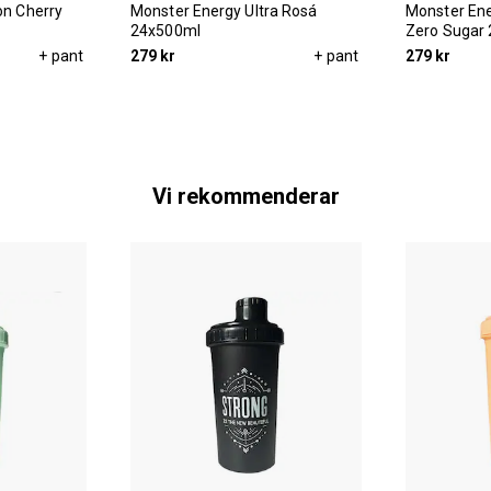
ion Cherry
Monster Energy Ultra Rosá
Monster Ene
24x500ml
Zero Sugar
+ pant
279 kr
+ pant
279 kr
Vi rekommenderar