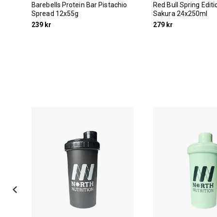
Barebells Protein Bar Pistachio
Red Bull Spring Edit
Spread 12x55g
Sakura 24x250ml
239 kr
279 kr