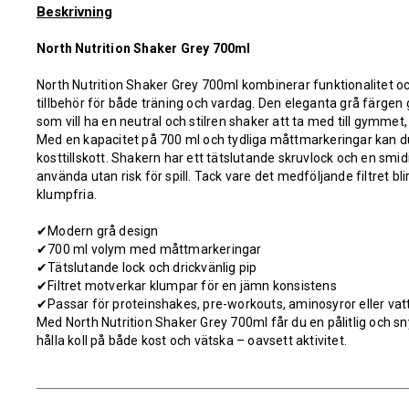
Beskrivning
North Nutrition Shaker Grey 700ml
North Nutrition Shaker Grey 700ml kombinerar funktionalitet och
tillbehör för både träning och vardag. Den eleganta grå färgen 
som vill ha en neutral och stilren shaker att ta med till gymmet,
Med en kapacitet på 700 ml och tydliga måttmarkeringar kan d
kosttillskott. Shakern har ett tätslutande skruvlock och en smid
använda utan risk för spill. Tack vare det medföljande filtret bl
klumpfria.
✔
Modern grå design
✔
700 ml volym med måttmarkeringar
✔
Tätslutande lock och drickvänlig pip
✔
Filtret motverkar klumpar för en jämn konsistens
✔
Passar för proteinshakes, pre-workouts, aminosyror eller vat
Med North Nutrition Shaker Grey 700ml får du en pålitlig och s
hålla koll på både kost och vätska – oavsett aktivitet.