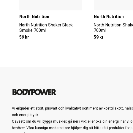
North Nutrition
North Nutrition
North Nutrition Shaker Black
North Nutrition Shak
Smoke 700ml
700ml
59 kr
59 kr
Vi erbjuder ett stort, prisvärt och kvalitativt sortiment av kosttillskott, häl
och energidryck.
Oavsett om du vill bygga muskler, gå ner i vikt eller öka din energi, har vi d
behöver. Våra kunniga medarbetare hjälper dig att hitta rätt produkter för j