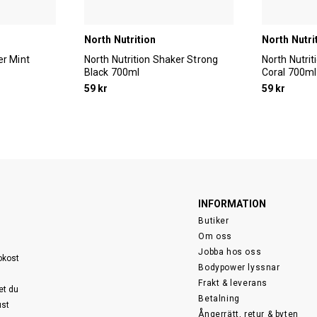
North Nutrition
North Nutri
er Mint
North Nutrition Shaker Strong
North Nutri
Black 700ml
Coral 700ml
59 kr
59 kr
INFORMATION
Butiker
Om oss
Jobba hos oss
sokost
Bodypower lyssnar
Frakt & leverans
et du
Betalning
ust
Ångerrätt, retur & byten