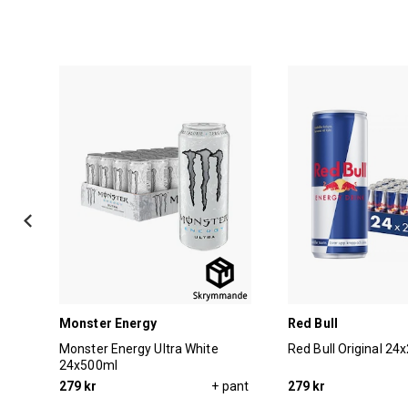
Monster Energy
Red Bull
Monster Energy Ultra White
Red Bull Original 24
24x500ml
279 kr
+ pant
279 kr
pant