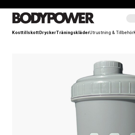
Kosttillskott
Drycker
Träningskläder
Utrustning & Tillbehör