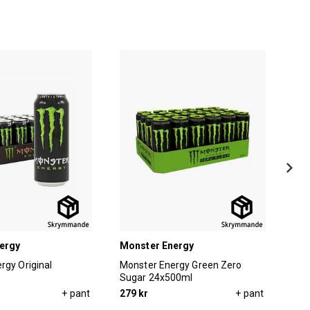
ergy
Monster Energy
Lat
rgy Original
Monster Energy Green Zero
Lat
Sugar 24x500ml
24x
+ pant
279 kr
+ pant
299