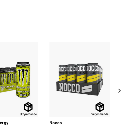
ergy
Nocco
No