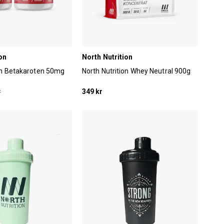
on
North Nutrition
ion Betakaroten 50mg
North Nutrition Whey Neutral 900g
r
349 kr