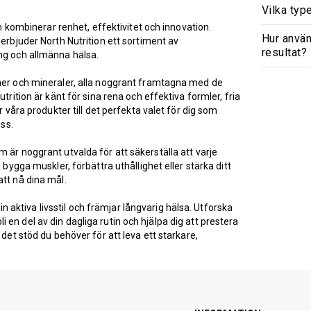
Vilka typ
om kombinerar renhet, effektivitet och innovation.
Hur använ
 erbjuder North Nutrition ett sortiment av
resultat?
ng och allmänna hälsa.
iner och mineraler, alla noggrant framtagna med de
trition är känt för sina rena och effektiva formler, fria
r våra produkter till det perfekta valet för dig som
ess.
 är noggrant utvalda för att säkerställa att varje
 bygga muskler, förbättra uthållighet eller stärka ditt
att nå dina mål.
din aktiva livsstil och främjar långvarig hälsa. Utforska
en del av din dagliga rutin och hjälpa dig att prestera
 det stöd du behöver för att leva ett starkare,