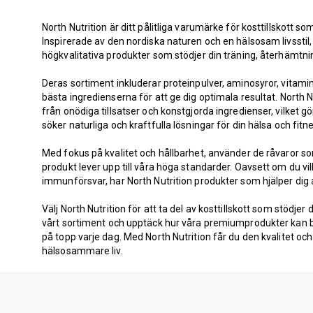
North Nutrition är ditt pålitliga varumärke för kosttillskott s
Inspirerade av den nordiska naturen och en hälsosam livsstil,
högkvalitativa produkter som stödjer din träning, återhämtni
Deras sortiment inkluderar proteinpulver, aminosyror, vitam
bästa ingredienserna för att ge dig optimala resultat. North Nu
från onödiga tillsatser och konstgjorda ingredienser, vilket gö
söker naturliga och kraftfulla lösningar för din hälsa och fitn
Med fokus på kvalitet och hållbarhet, använder de råvaror som
produkt lever upp till våra höga standarder. Oavsett om du vill
immunförsvar, har North Nutrition produkter som hjälper dig 
Välj North Nutrition för att ta del av kosttillskott som stödjer 
vårt sortiment och upptäck hur våra premiumprodukter kan bli 
på topp varje dag. Med North Nutrition får du den kvalitet och
hälsosammare liv.