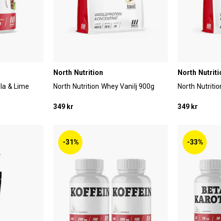
North Nutrition
North Nutriti
ola & Lime
North Nutrition Whey Vanilj 900g
North Nutriti
349 kr
349 kr
-31%
-33%