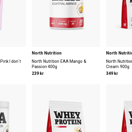
North Nutrition
North Nutriti
Pink I don´t
North Nutrition EAA Mango &
North Nutriti
Passion 400g
Cream 900g
239 kr
349 kr