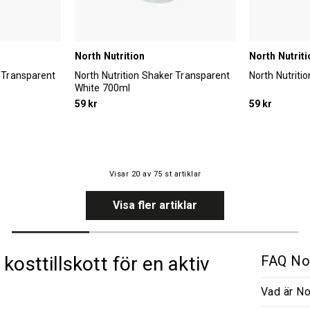
North Nutrition
North Nutriti
r Transparent
North Nutrition Shaker Transparent
North Nutriti
White 700ml
59 kr
59 kr
Visar
20
av
75
st artiklar
Visa fler artiklar
kosttillskott för en aktiv
FAQ Nor
Vad är No