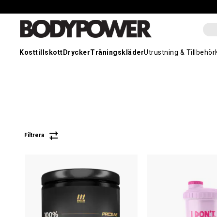
Kosttillskott
Drycker
Träningskläder
Utrustning & Tillbehör
Filtrera