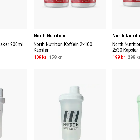
North Nutrition
North Nutriti
shaker 900ml
North Nutrition Koffein 2x100
North Nutrit
Kapslar
2x30 Kapslar
109 kr
158 kr
199 kr
298 k