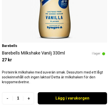
Barebells
Barebells Milkshake Vanilj 330ml
I lager
27 kr
Proteinrik milkshake med suverän smak. Dessutom med ett lågt
sockeinnehåll och ingen laktos! Detta är milkshaken för den
kroppsmedvetne.
-
+
Lägg i varukorgen