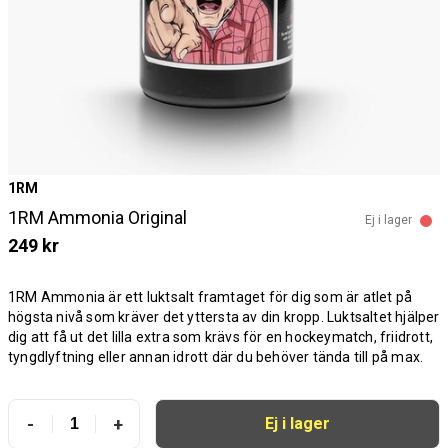
1RM
1RM Ammonia Original
Ej i lager
249 kr
1RM Ammonia är ett luktsalt framtaget för dig som är atlet på
högsta nivå som kräver det yttersta av din kropp. Luktsaltet hjälper
dig att få ut det lilla extra som krävs för en hockeymatch, friidrott,
tyngdlyftning eller annan idrott där du behöver tända till på max.
-
+
Ej i lager