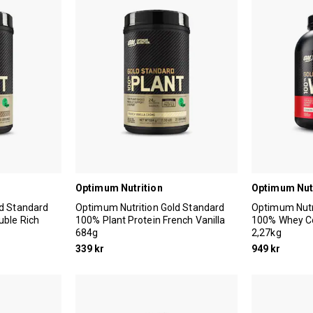
Optimum Nutrition
Optimum Nut
ld Standard
Optimum Nutrition Gold Standard
Optimum Nutr
uble Rich
100% Plant Protein French Vanilla
100% Whey C
684g
2,27kg
339 kr
949 kr