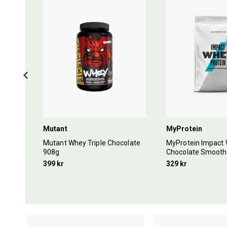
Mutant
MyProtein
ömmar
Mutant Whey Triple Chocolate
MyProtein Impact 
908g
Chocolate Smooth
399 kr
329 kr