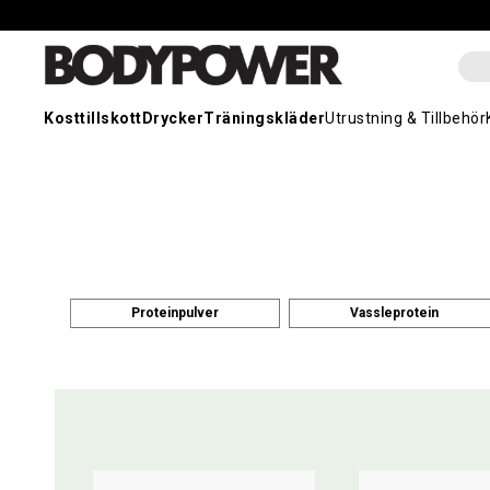
Kosttillskott
Drycker
Träningskläder
Utrustning & Tillbehör
Proteinpulver
Vassleprotein