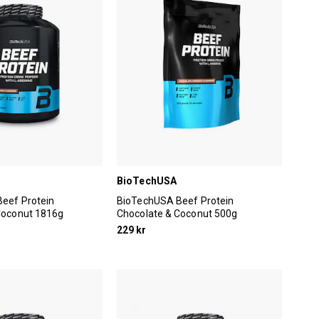
BioTechUSA
eef Protein
BioTechUSA Beef Protein
Coconut 1816g
Chocolate & Coconut 500g
229 kr