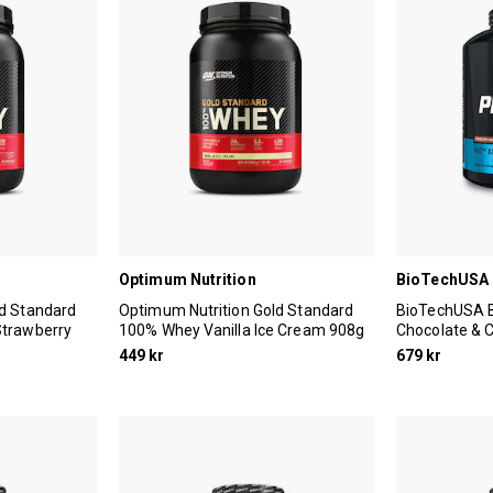
Optimum Nutrition
BioTechUSA
ld Standard
Optimum Nutrition Gold Standard
BioTechUSA B
Strawberry
100% Whey Vanilla Ice Cream 908g
Chocolate & 
449 kr
679 kr