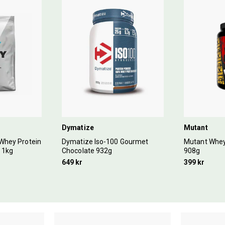
Dymatize
Mutant
Whey Protein
Dymatize Iso-100 Gourmet
Mutant Whey
 1kg
Chocolate 932g
908g
649 kr
399 kr