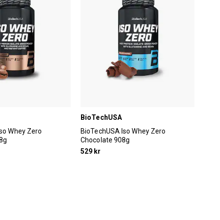
BioTechUSA
so Whey Zero
BioTechUSA Iso Whey Zero
08g
Chocolate 908g
529 kr