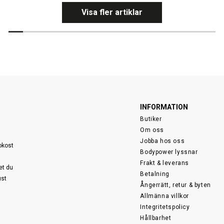
Visa fler artiklar
INFORMATION
Butiker
Om oss
Jobba hos oss
sokost
Bodypower lyssnar
Frakt & leverans
et du
Betalning
ust
Ångerrätt, retur & byten
Allmänna villkor
Integritetspolicy
Hållbarhet