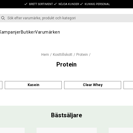
BRETT SORTIMENT
NÖJDA KUNDER
KUNNIG PERSONAL
Kampanjer
Butiker
Varumärken
Hem
Kosttillskott
Protein
Protein
Kasein
Clear Whey
Bästsäljare