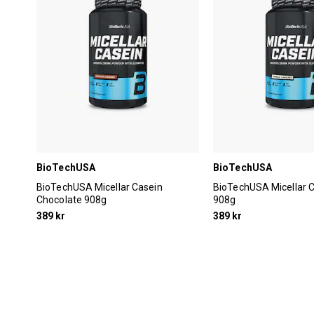
BioTechUSA
BioTechUSA
BioTechUSA Micellar Casein
BioTechUSA Micellar C
Chocolate 908g
908g
389 kr
389 kr