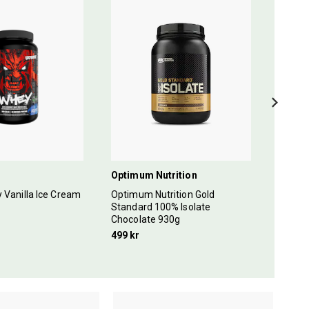
Optimum Nutrition
Mutan
 Vanilla Ice Cream
Optimum Nutrition Gold
Mutant
Standard 100% Isolate
Cream
Chocolate 930g
399 kr
499 kr