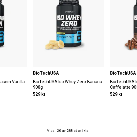
BioTechUSA
BioTechUSA
asein Vanilla
BioTechUSA Iso Whey Zero Banana
BioTechUSA I
908g
Caffelatte 9
529 kr
529 kr
Visar
20
av
288
st artiklar