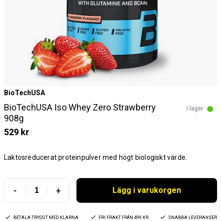
BioTechUSA
BioTechUSA Iso Whey Zero Strawberry
I lager
908g
529 kr
Laktosreducerat proteinpulver med högt biologiskt värde.
-
+
Lägg i varukorgen
BETALA TRYGGT MED KLARNA
FRI FRAKT FRÅN 499 KR
SNABBA LEVERANSER