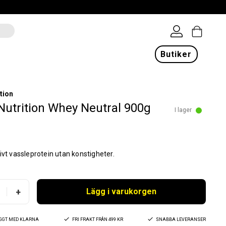
Butiker
tion
Nutrition Whey Neutral 900g
I lager
ivt vassleprotein utan konstigheter.
+
Lägg i varukorgen
YGGT MED KLARNA
FRI FRAKT FRÅN 499 KR
SNABBA LEVERANSER