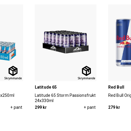
Latitude 65
Red Bull
24x250ml
Latitude 65 Storm Passionsfrukt
Red Bull Or
24x330ml
+ pant
299 kr
+ pant
279 kr