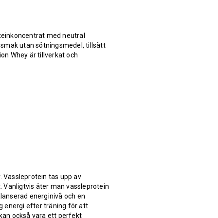
oteinkoncentrat med neutral
smak utan sötningsmedel, tillsätt
ion Whey är tillverkat och
. Vassleprotein tas upp av
 Vanligtvis äter man vassleprotein
balanserad energinivå och en
g energi efter träning för att
 kan också vara ett perfekt