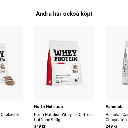
Andra har också köpt
North Nutrition
Valuelab
y Cookies &
North Nutrition Whey Ice Coffee
Valuelab Ca
Caffeine 900g
Chocolate 
349 kr
249 kr