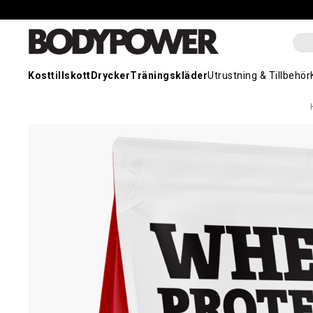
Kosttillskott
Drycker
Träningskläder
Utrustning & Tillbehör