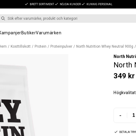
BRETT SORTIMENT
NÖJDA KUNDER
KUNNIG PERSONAL
Kampanjer
Butiker
Varumärken
Hem
Kosttillskott
Protein
Proteinpulver
North Nutrition Whey Neutral 900g
North Nutri
North 
349 kr
Högkvalitat
-
BETALA TR