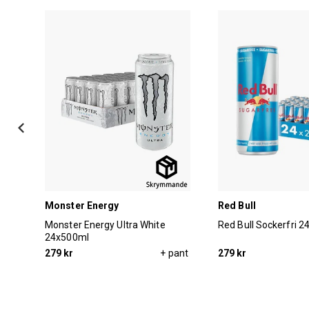
Monster Energy
Red Bull
Monster Energy Ultra White
Red Bull Sockerfri 
24x500ml
pant
279 kr
+ pant
279 kr