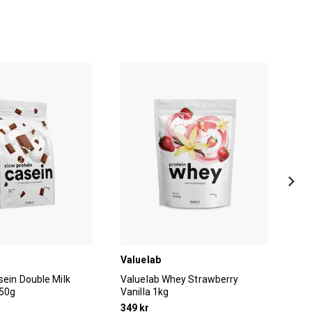
Valuelab
Mut
sein Double Milk
Valuelab Whey Strawberry
Mut
750g
Vanilla 1kg
Cho
1,8
349 kr