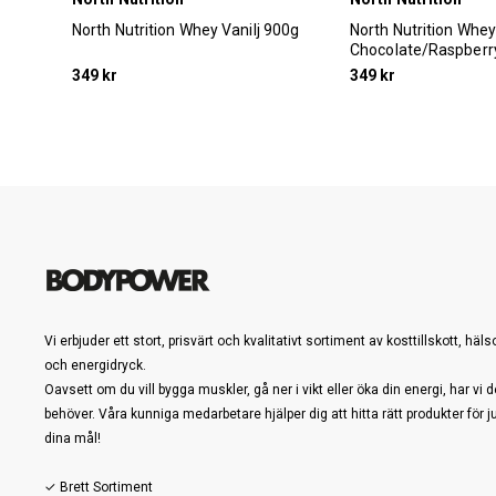
North Nutrition Whey Vanilj 900g
North Nutrition Whe
Chocolate/Raspberr
349 kr
349 kr
Vi erbjuder ett stort, prisvärt och kvalitativt sortiment av kosttillskott, häl
och energidryck.
Oavsett om du vill bygga muskler, gå ner i vikt eller öka din energi, har vi d
behöver. Våra kunniga medarbetare hjälper dig att hitta rätt produkter för j
dina mål!
✓ Brett Sortiment