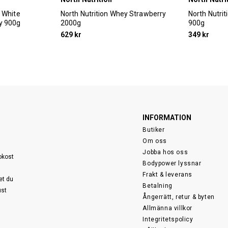
y White
North Nutrition Whey Strawberry
North Nutri
y 900g
2000g
900g
629 kr
349 kr
INFORMATION
Butiker
Om oss
Jobba hos oss
sokost
Bodypower lyssnar
Frakt & leverans
et du
Betalning
ust
Ångerrätt, retur & byten
Allmänna villkor
Integritetspolicy