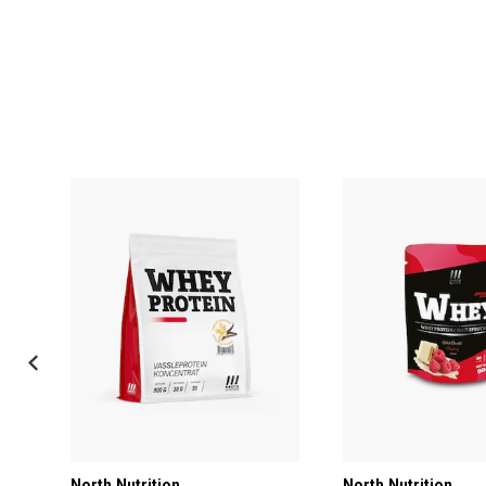
North Nutrition
North Nutrition