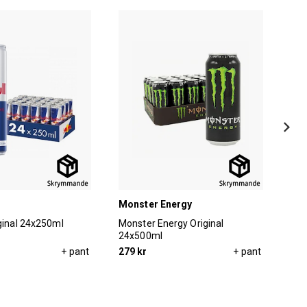
Monster Energy
Mon
iginal 24x250ml
Monster Energy Original
Mon
24x500ml
Dre
+ pant
279 kr
+ pant
279