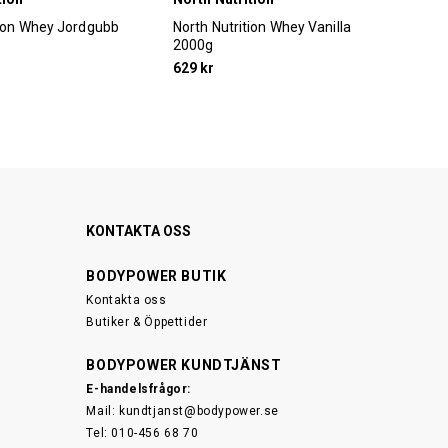
tion Whey Jordgubb
North Nutrition Whey Vanilla
Nor
2000g
20
629 kr
629
KONTAKTA OSS
BODYPOWER BUTIK
Kontakta oss
Butiker & Öppettider
BODYPOWER KUNDTJÄNST
E-handelsfrågor:
Mail:
kundtjanst@bodypower.se
Tel: 010-456 68 70