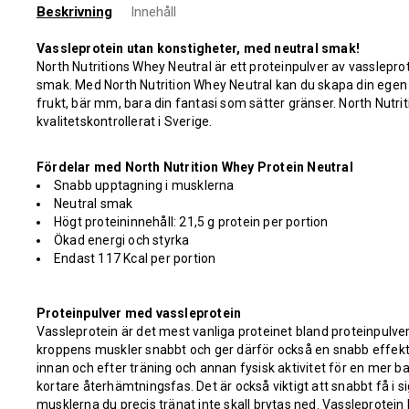
Beskrivning
Innehåll
Vassleprotein utan konstigheter, med neutral smak!
North Nutritions Whey Neutral är ett proteinpulver av vasslepr
smak.
Med North Nutrition Whey Neutral kan du skapa din egen 
frukt, bär mm, bara din fantasi som sätter gränser.
North Nutrit
kvalitetskontrollerat i Sverige.
Fördelar med North Nutrition Whey Protein Neutral
Snabb upptagning i musklerna
Neutral smak
Högt proteininnehåll: 21,5 g protein per portion
Ökad energi och styrka
Endast 117 Kcal per portion
Proteinpulver med vassleprotein
Vassleprotein är det mest vanliga proteinet bland proteinpulver
kroppens muskler snabbt och ger därför också en snabb effekt.
innan och efter träning och annan fysisk aktivitet för en mer 
kortare återhämtningsfas. Det är också viktigt att snabbt få i si
musklerna du precis tränat inte skall brytas ned. Vassleprotein