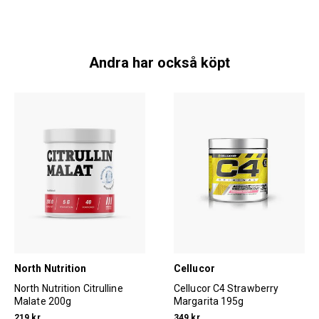
Andra har också köpt
North Nutrition
Cellucor
North Nutrition Citrulline
Cellucor C4 Strawberry
Malate 200g
Margarita 195g
219 kr
349 kr