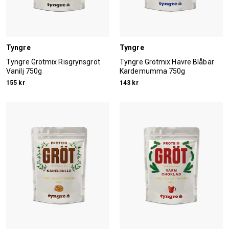
Tyngre
Tyngre
Tyngre Grötmix Risgrynsgröt
Tyngre Grötmix Havre Blåbär
Vanilj 750g
Kardemumma 750g
155 kr
143 kr