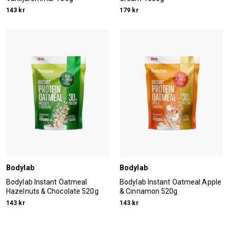
143 kr
179 kr
Bodylab
Bodylab
Bodylab Instant Oatmeal
Bodylab Instant Oatmeal Apple
Hazelnuts & Chocolate 520g
& Cinnamon 520g
143 kr
143 kr