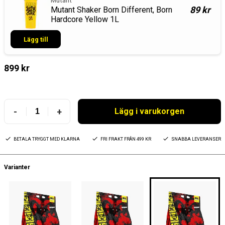
Mutant
89 kr
Mutant Shaker Born Different, Born
Hardcore Yellow 1L
Lägg till
899 kr
-
+
Lägg i varukorgen
BETALA TRYGGT MED KLARNA
FRI FRAKT FRÅN 499 KR
SNABBA LEVERANSER
Varianter