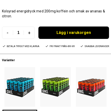
Kolsyrad energidryck med 200mg koffein och smak av ananas &
citron.
-
+
Lägg i varukorgen
BETALA TRYGGT MED KLARNA
FRI FRAKT FRÅN 499 KR
SNABBA LEVERANSER
Varianter