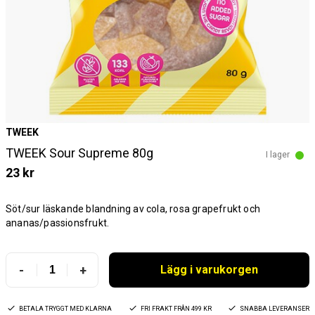
TWEEK
TWEEK Sour Supreme 80g
I lager
23 kr
Söt/sur läskande blandning av cola, rosa grapefrukt och
ananas/passionsfrukt.
-
+
Lägg i varukorgen
BETALA TRYGGT MED KLARNA
FRI FRAKT FRÅN 499 KR
SNABBA LEVERANSER