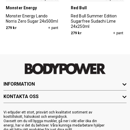
Monster Energy
Red Bull
Monster Energy Lando
Red Bull Summer Edition
Norris Zero Sugar 24x500ml
Sugarfree Sudachi Lime
24x250ml
279 kr
+ pant
279 kr
+ pant
INFORMATION
KONTAKTA OSS
Vi erbjuder ett stort, prisvärt och kvalitativt sortiment av
kosttillskott, hälsokost och energidryck.
Oavsett om du vill bygga muskler, gå ner i vikt eller öka din
energi, har vi det du behöver. Våra kunniga medarbetare hjälper
dig att hitta rätt produkter för just dina mål!