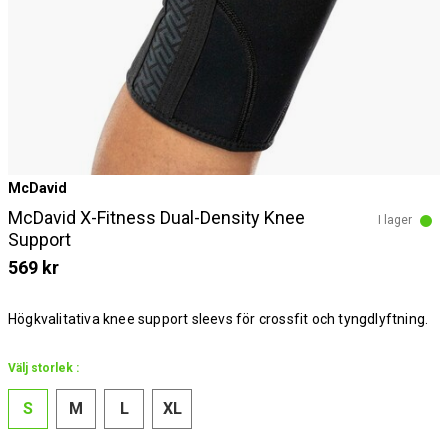
McDavid
McDavid X-Fitness Dual-Density Knee
I lager
Support
569 kr
Högkvalitativa knee support sleevs för crossfit och tyngdlyftning.
Välj storlek :
S
M
L
XL