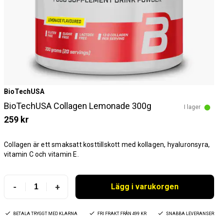
BioTechUSA
BioTechUSA Collagen Lemonade 300g
I lager
259 kr
Collagen är ett smaksatt kosttillskott med kollagen, hyaluronsyra,
vitamin C och vitamin E.
-
+
Lägg i varukorgen
BETALA TRYGGT MED KLARNA
FRI FRAKT FRÅN 499 KR
SNABBA LEVERANSER