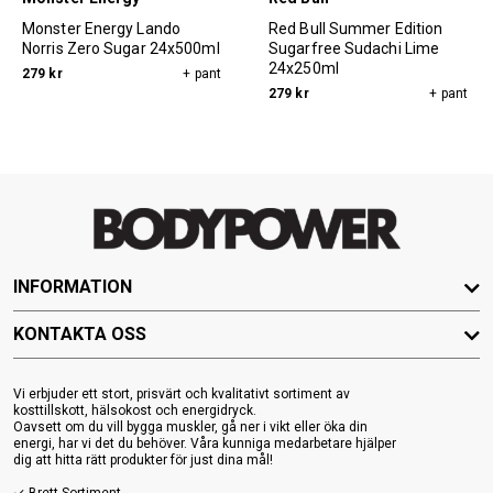
Monster Energy Lando
Red Bull Summer Edition
Norris Zero Sugar 24x500ml
Sugarfree Sudachi Lime
24x250ml
279 kr
+ pant
279 kr
+ pant
INFORMATION
KONTAKTA OSS
Vi erbjuder ett stort, prisvärt och kvalitativt sortiment av
kosttillskott, hälsokost och energidryck.
Oavsett om du vill bygga muskler, gå ner i vikt eller öka din
energi, har vi det du behöver. Våra kunniga medarbetare hjälper
dig att hitta rätt produkter för just dina mål!
✓ Brett Sortiment