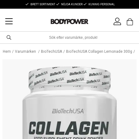
BRETT SORTIMENT
NÖJDA KUNDER
KUNNIG PERSONAL
Hem
Varumärken
BioTechUSA
BioTechUSA Collagen Lemonade 300g