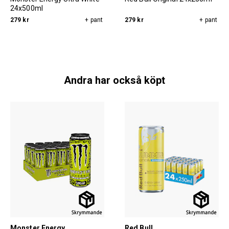
24x500ml
279 kr
+ pant
279 kr
+ pant
Andra har också köpt
Monster Energy
Red Bull