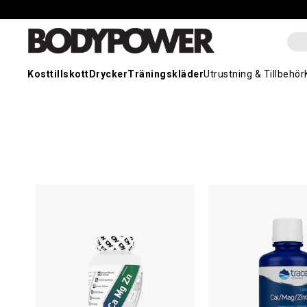
Kosttillskott
Drycker
Träningskläder
Utrustning & Tillbehör