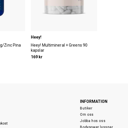
Heey!
g/Zinc Pina
Heey! Multimineral + Greens 90
kapslar
169 kr
INFORMATION
Butiker
Om oss
Jobba hos oss
sokost
Bodypower lyssnar