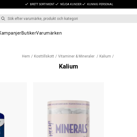
BRETT SORTIMENT
NÖJDA KUNDER
KUNNIG PERSONAL
Kampanjer
Butiker
Varumärken
Hem
Kosttillskott
Vitaminer & Mineraler
Kalium
Kalium